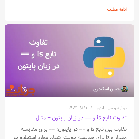
ادامه مطلب
۰
حسن اسکندری
برنامه‌نویسی پایتون
۱۱ آذر ۱۴۰۳
تفاوت تابع is و == در زبان پایتون + مثال
تفاوت بین تابع is و == در پایتون: == برای مقایسه
مقدار و is برای مقایسه هویت اشیاء. موارد استفاده هر