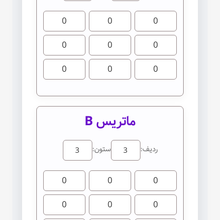
ماتریس B
ردیف:
ستون: