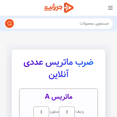
ضرب ماتریس عددی
آنلاین
ماتریس A
ردیف:
ستون: